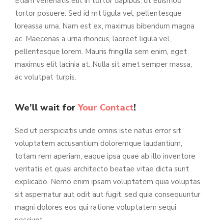
Etiam venenatis elit in tortor dapibus, ut euismod
tortor posuere. Sed id mt ligula vel, pellentesque
loreassa urna. Nam est ex, maximus bibendum magna
ac. Maecenas a urna rhoncus, laoreet ligula vel,
pellentesque lorem. Mauris fringilla sem enim, eget
maximus elit lacinia at. Nulla sit amet semper massa,
ac volutpat turpis.
We’ll wait for
Your Contact
!
Sed ut perspiciatis unde omnis iste natus error sit
voluptatem accusantium doloremque laudantium,
totam rem aperiam, eaque ipsa quae ab illo inventore
veritatis et quasi architecto beatae vitae dicta sunt
explicabo. Nemo enim ipsam voluptatem quia voluptas
sit aspernatur aut odit aut fugit, sed quia consequuntur
magni dolores eos qui ratione voluptatem sequi